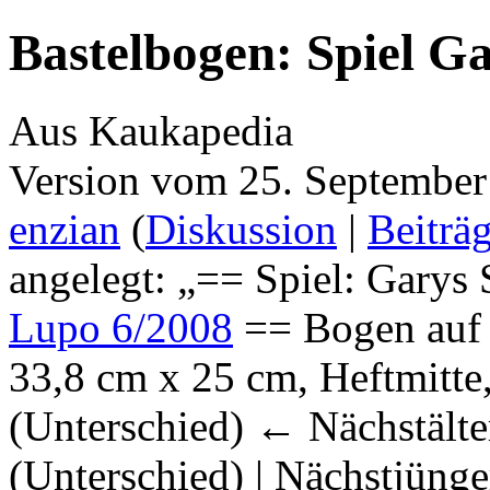
Bastelbogen: Spiel Ga
Aus Kaukapedia
Version vom 25. September
enzian
(
Diskussion
|
Beiträ
angelegt: „== Spiel: Garys 
Lupo 6/2008
== Bogen auf n
33,8 cm x 25 cm, Heftmitte
(Unterschied) ← Nächstälter
(Unterschied) | Nächstjüng