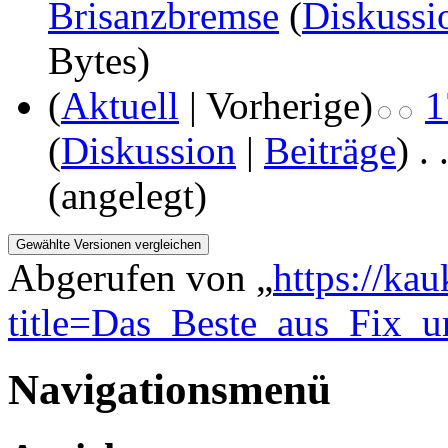
Brisanzbremse
(
Diskussi
Bytes)
(
Aktuell
| Vorherige)
1
(
Diskussion
|
Beiträge
)
‎
. 
(angelegt)
Abgerufen von „
https://ka
title=Das_Beste_aus_Fix_
Navigationsmenü