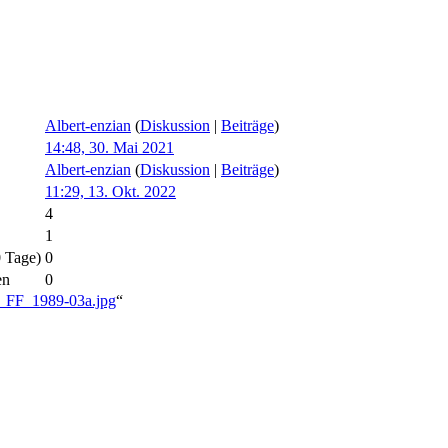
Albert-enzian
(
Diskussion
|
Beiträge
)
14:48, 30. Mai 2021
Albert-enzian
(
Diskussion
|
Beiträge
)
11:29, 13. Okt. 2022
4
1
0 Tage)
0
en
0
ge_FF_1989-03a.jpg
“