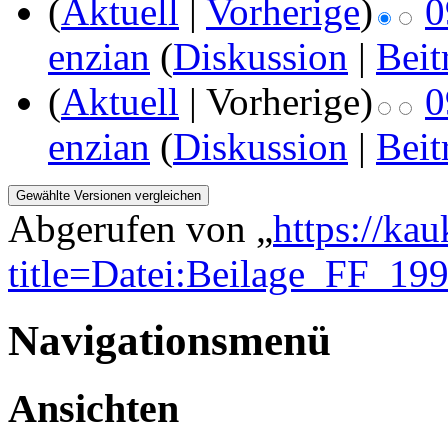
(
Aktuell
|
Vorherige
)
0
enzian
(
Diskussion
|
Beit
(
Aktuell
| Vorherige)
0
enzian
(
Diskussion
|
Beit
Abgerufen von „
https://ka
title=Datei:Beilage_FF_199
Navigationsmenü
Ansichten