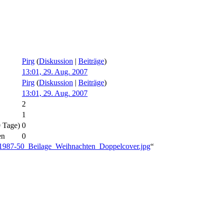
Pirg
(
Diskussion
|
Beiträge
)
13:01, 29. Aug. 2007
Pirg
(
Diskussion
|
Beiträge
)
13:01, 29. Aug. 2007
2
1
0 Tage)
0
en
0
H_1987-50_Beilage_Weihnachten_Doppelcover.jpg
“