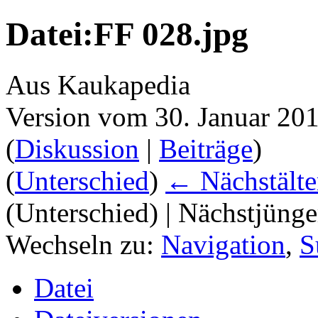
Datei:FF 028.jpg
Aus Kaukapedia
Version vom 30. Januar 20
(
Diskussion
|
Beiträge
)
(
Unterschied
)
← Nächstälte
(Unterschied) | Nächstjüng
Wechseln zu:
Navigation
,
S
Datei