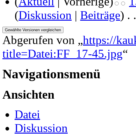
(
Aktuell
| Vorherige)
1
(
Diskussion
|
Beiträge
)
‎
. 
Abgerufen von „
https://ka
title=Datei:FF_17-45.jpg
“
Navigationsmenü
Ansichten
Datei
Diskussion