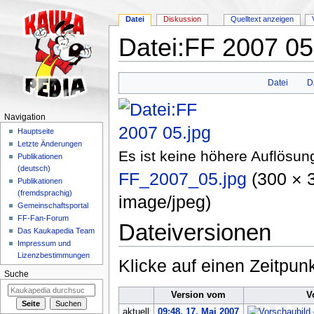
Datei
Diskussion
Quelltext anzeigen
Datei:FF 2007 05
Wechseln zu:
Navigation
,
Suche
Datei
D
Navigation
Hauptseite
Letzte Änderungen
Es ist keine höhere Auflösun
Publikationen
(deutsch)
FF_2007_05.jpg
‎
(300 × 
Publikationen
(fremdsprachig)
image/jpeg
)
Gemeinschaftsportal
FF-Fan-Forum
Dateiversionen
Das Kaukapedia Team
Impressum und
Lizenzbestimmungen
Klicke auf einen Zeitpun
Suche
Version vom
V
aktuell
09:48, 17. Mai 2007