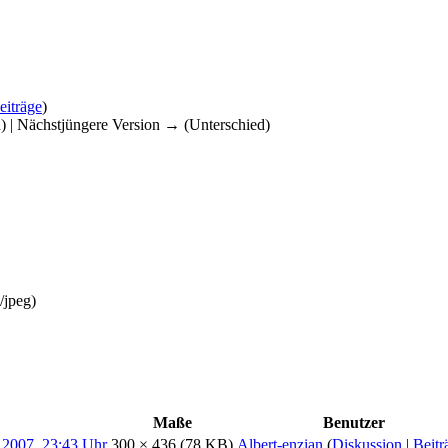
eiträge
)
d) | Nächstjüngere Version → (Unterschied)
/jpeg
)
Maße
Benutzer
300 × 436
(78 KB)
Albert-enzian
(
Diskussion
|
Beitr