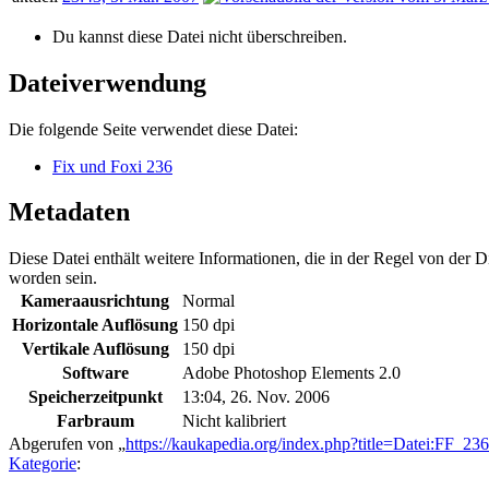
Du kannst diese Datei nicht überschreiben.
Dateiverwendung
Die folgende Seite verwendet diese Datei:
Fix und Foxi 236
Metadaten
Diese Datei enthält weitere Informationen, die in der Regel von der
worden sein.
Kameraausrichtung
Normal
Horizontale Auflösung
150 dpi
Vertikale Auflösung
150 dpi
Software
Adobe Photoshop Elements 2.0
Speicherzeitpunkt
13:04, 26. Nov. 2006
Farbraum
Nicht kalibriert
Abgerufen von „
https://kaukapedia.org/index.php?title=Datei:FF_2
Kategorie
: