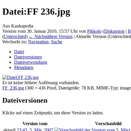
Datei:FF 236.jpg
Aus Kaukapedia
Version vom 30. Januar 2010, 15:57 Uhr von
Pikkolo
(
Diskussion
|
B
(
Unterschied
)
← Nächstältere Version
| Aktuelle Version (Unterschie
Wechseln zu:
Navigation
,
Suche
Datei
Dateiversionen
Dateiverwendung
Metadaten
Es ist keine höhere Auflösung vorhanden.
FF_236.jpg
‎
(300 × 436 Pixel, Dateigröße: 78 KB, MIME-Typ:
image
Dateiversionen
Klicke auf einen Zeitpunkt, um diese Version zu laden.
Version vom
Vorschaubild
aktuell
23:43, 5. Mär. 2007