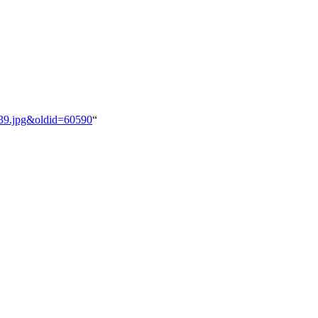
9-39.jpg&oldid=60590
“