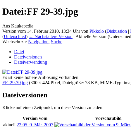
Datei:FF 29-39.jpg
Aus Kaukapedia
Version vom 14. Februar 2010, 13:34 Uhr von
Pikkolo
(
Diskussion
|
(
Unterschied
)
← Nächstältere Version
| Aktuelle Version (Unterschie
Wechseln zu:
Navigation
,
Suche
Datei
Dateiversionen
Dateiverwendung
Es ist keine höhere Auflösung vorhanden.
FF_29-39.jpg
‎
(300 × 424 Pixel, Dateigröße: 78 KB, MIME-Typ:
ima
Dateiversionen
Klicke auf einen Zeitpunkt, um diese Version zu laden.
Version vom
Vorschaubild
aktuell
22:05, 9. Mär. 2007