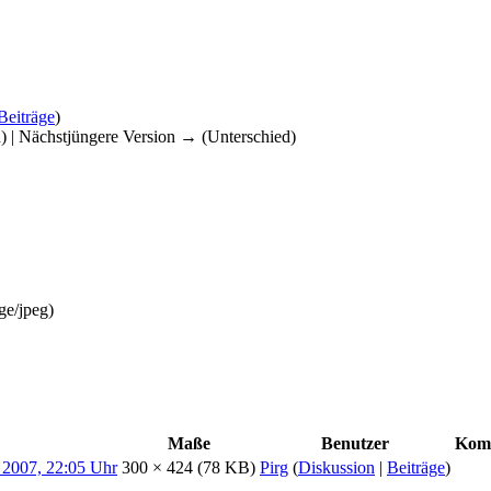
Beiträge
)
d) | Nächstjüngere Version → (Unterschied)
ge/jpeg
)
Maße
Benutzer
Kom
300 × 424
(78 KB)
Pirg
(
Diskussion
|
Beiträge
)