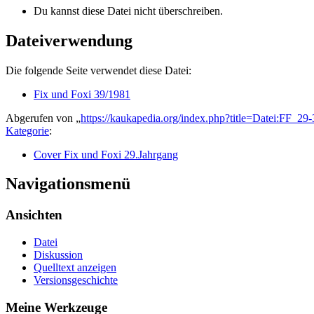
Du kannst diese Datei nicht überschreiben.
Dateiverwendung
Die folgende Seite verwendet diese Datei:
Fix und Foxi 39/1981
Abgerufen von „
https://kaukapedia.org/index.php?title=Datei:FF_2
Kategorie
:
Cover Fix und Foxi 29.Jahrgang
Navigationsmenü
Ansichten
Datei
Diskussion
Quelltext anzeigen
Versionsgeschichte
Meine Werkzeuge