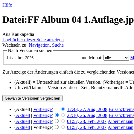
Hilfe
Datei:FF Album 04 1.Auflage.jp
Aus Kaukapedia
Logbücher dieser Seite anzeigen
Wechseln zu:
Navigation
,
Suche
Nach Versionen suchen
bis Jahr:
und Monat:
M
Zur Anzeige der Änderungen einfach die zu vergleichenden Versionen
(Aktuell) = Unterschied zur aktuellen Version, (Vorherige) = U
Uhrzeit/Datum = Version zu dieser Zeit, Benutzername/IP-Adr
(Aktuell |
Vorherige
)
17:43, 27. Aug. 2008
‎
Brisanzbrem
(
Aktuell
|
Vorherige
)
22:10, 26. Aug. 2008
‎
Brisanzbrem
(
Aktuell
|
Vorherige
)
01:57, 28. Feb. 2007
‎
Albert-enzian
(
Aktuell
| Vorherige)
01:57, 28. Feb. 2007
‎
Albert-enzian