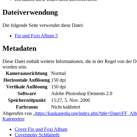
Dateiverwendung
Die folgende Seite verwendet diese Datei:
Fix und Foxi Album 5
Metadaten
Diese Datei enthält weitere Informationen, die in der Regel von der
worden sein.
Kameraausrichtung
Normal
Horizontale Auflösung
150 dpi
Vertikale Auflösung
150 dpi
Software
Adobe Photoshop Elements 2.0
Speicherzeitpunkt
15:27, 5. Nov. 2006
Farbraum
Nicht kalibriert
Abgerufen von „
https://kaukapedia.org/index.php?title=Datei:FF_
Kategorien
:
Cover Fix und Foxi Album
Covermotiv Schlümpfe