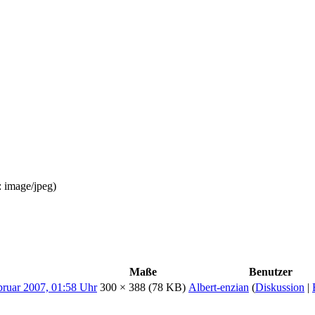
:
image/jpeg
)
Maße
Benutzer
300 × 388
(78 KB)
Albert-enzian
(
Diskussion
|