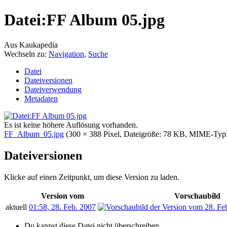
Datei:FF Album 05.jpg
Aus Kaukapedia
Wechseln zu:
Navigation
,
Suche
Datei
Dateiversionen
Dateiverwendung
Metadaten
Es ist keine höhere Auflösung vorhanden.
FF_Album_05.jpg
‎
(300 × 388 Pixel, Dateigröße: 78 KB, MIME-Typ
Dateiversionen
Klicke auf einen Zeitpunkt, um diese Version zu laden.
Version vom
Vorschaubild
aktuell
01:58, 28. Feb. 2007
Du kannst diese Datei nicht überschreiben.