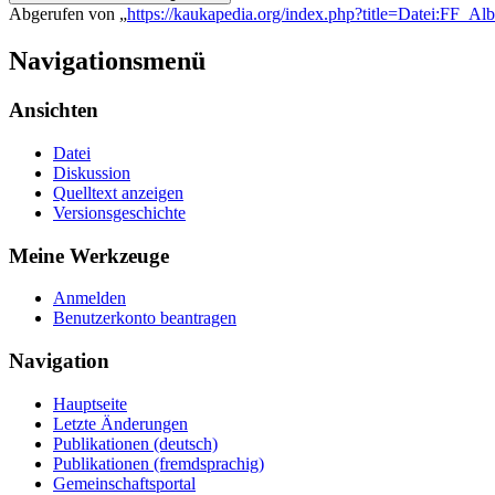
Abgerufen von „
https://kaukapedia.org/index.php?title=Datei:FF_A
Navigationsmenü
Ansichten
Datei
Diskussion
Quelltext anzeigen
Versionsgeschichte
Meine Werkzeuge
Anmelden
Benutzerkonto beantragen
Navigation
Hauptseite
Letzte Änderungen
Publikationen (deutsch)
Publikationen (fremdsprachig)
Gemeinschaftsportal