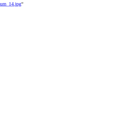
lbum_14.jpg
“