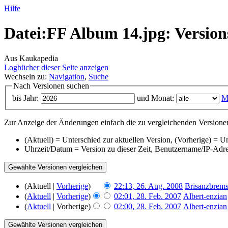
Hilfe
Datei:FF Album 14.jpg: Version
Aus Kaukapedia
Logbücher dieser Seite anzeigen
Wechseln zu:
Navigation
,
Suche
Nach Versionen suchen
bis Jahr:
und Monat:
M
Zur Anzeige der Änderungen einfach die zu vergleichenden Versionen
(Aktuell) = Unterschied zur aktuellen Version, (Vorherige) = U
Uhrzeit/Datum = Version zu dieser Zeit, Benutzername/IP-Adr
(Aktuell |
Vorherige
)
22:13, 26. Aug. 2008
‎
Brisanzbrem
(
Aktuell
|
Vorherige
)
02:01, 28. Feb. 2007
‎
Albert-enzian
(
Aktuell
| Vorherige)
02:00, 28. Feb. 2007
‎
Albert-enzian