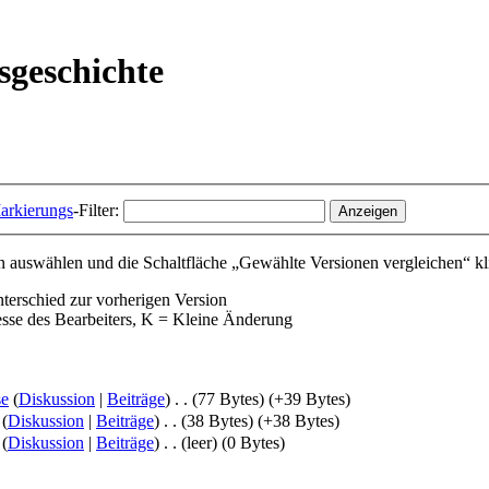
sgeschichte
arkierungs
-Filter:
 auswählen und die Schaltfläche „Gewählte Versionen vergleichen“ kl
nterschied zur vorherigen Version
esse des Bearbeiters, K = Kleine Änderung
se
(
Diskussion
|
Beiträge
)
‎
. .
(77 Bytes)
(+39 Bytes)
(
Diskussion
|
Beiträge
)
‎
. .
(38 Bytes)
(+38 Bytes)
(
Diskussion
|
Beiträge
)
‎
. .
(leer)
(0 Bytes)