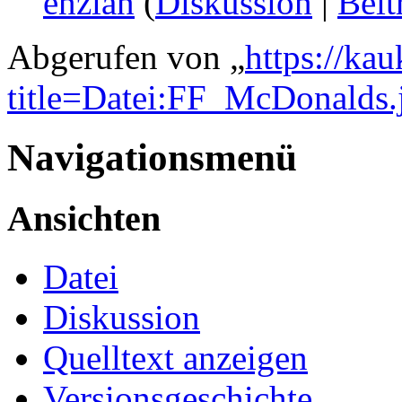
enzian
(
Diskussion
|
Beit
Abgerufen von „
https://ka
title=Datei:FF_McDonalds.
Navigationsmenü
Ansichten
Datei
Diskussion
Quelltext anzeigen
Versionsgeschichte