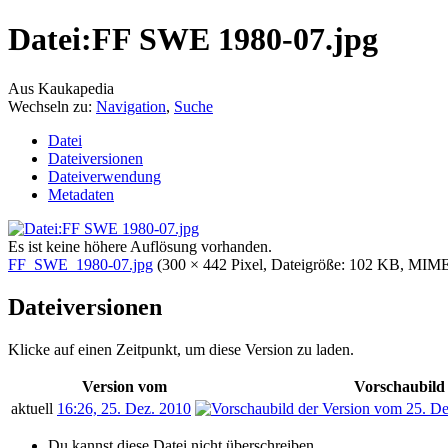
Datei:FF SWE 1980-07.jpg
Aus Kaukapedia
Wechseln zu:
Navigation
,
Suche
Datei
Dateiversionen
Dateiverwendung
Metadaten
Es ist keine höhere Auflösung vorhanden.
FF_SWE_1980-07.jpg
‎
(300 × 442 Pixel, Dateigröße: 102 KB, MIM
Dateiversionen
Klicke auf einen Zeitpunkt, um diese Version zu laden.
Version vom
Vorschaubild
aktuell
16:26, 25. Dez. 2010
Du kannst diese Datei nicht überschreiben.