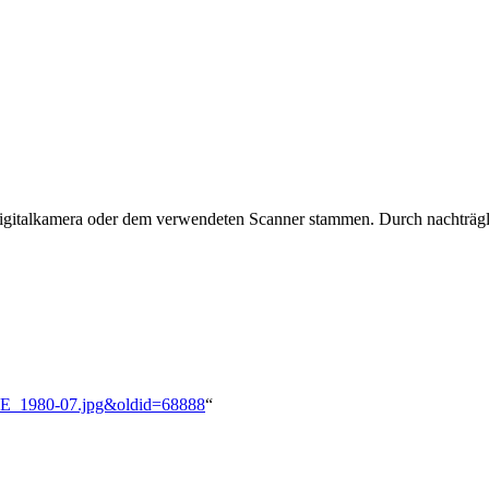
 Digitalkamera oder dem verwendeten Scanner stammen. Durch nachträgli
_SWE_1980-07.jpg&oldid=68888
“