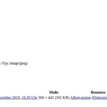
E-Typ:
image/jpeg
)
Maße
Benutzer
300 × 442
(102 KB)
Albert-enzian
(
Diskussi