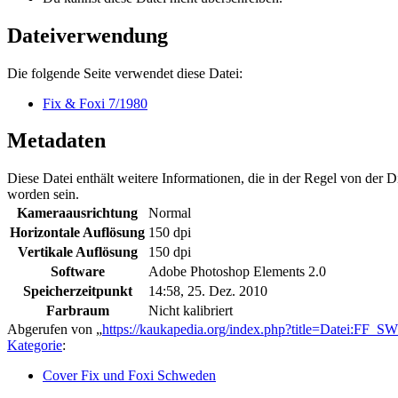
Dateiverwendung
Die folgende Seite verwendet diese Datei:
Fix & Foxi 7/1980
Metadaten
Diese Datei enthält weitere Informationen, die in der Regel von der
worden sein.
Kameraausrichtung
Normal
Horizontale Auflösung
150 dpi
Vertikale Auflösung
150 dpi
Software
Adobe Photoshop Elements 2.0
Speicherzeitpunkt
14:58, 25. Dez. 2010
Farbraum
Nicht kalibriert
Abgerufen von „
https://kaukapedia.org/index.php?title=Datei:FF
Kategorie
:
Cover Fix und Foxi Schweden