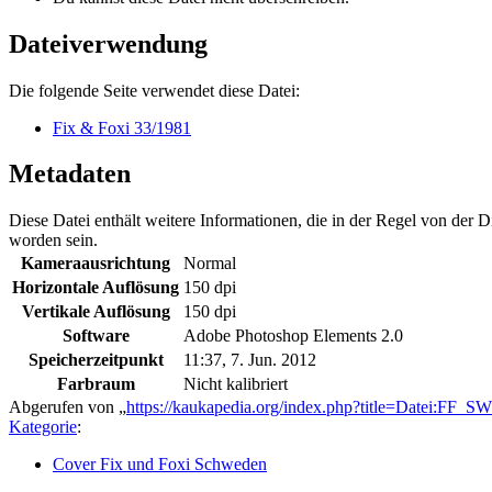
Dateiverwendung
Die folgende Seite verwendet diese Datei:
Fix & Foxi 33/1981
Metadaten
Diese Datei enthält weitere Informationen, die in der Regel von der
worden sein.
Kameraausrichtung
Normal
Horizontale Auflösung
150 dpi
Vertikale Auflösung
150 dpi
Software
Adobe Photoshop Elements 2.0
Speicherzeitpunkt
11:37, 7. Jun. 2012
Farbraum
Nicht kalibriert
Abgerufen von „
https://kaukapedia.org/index.php?title=Datei:FF
Kategorie
:
Cover Fix und Foxi Schweden