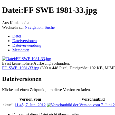
Datei:FF SWE 1981-33.jpg
Aus Kaukapedia
Wechseln zu:
Navigation
,
Suche
Datei
Dateiversionen
Dateiverwendung
Metadaten
Es ist keine höhere Auflösung vorhanden.
FF_SWE_1981-33.jpg
‎
(300 × 448 Pixel, Dateigröße: 102 KB, MIM
Dateiversionen
Klicke auf einen Zeitpunkt, um diese Version zu laden.
Version vom
Vorschaubild
aktuell
11:45, 7. Jun. 2012
Du kannst diese Datei nicht überschreiben.