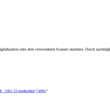
 Digitalkamera oder dem verwendeten Scanner stammen. Durch nachträgli
_SWE_1981-33.jpg&oldid=74991
“