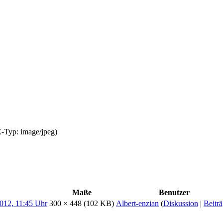
E-Typ:
image/jpeg
)
Maße
Benutzer
300 × 448
(102 KB)
Albert-enzian
(
Diskussion
|
Beitr