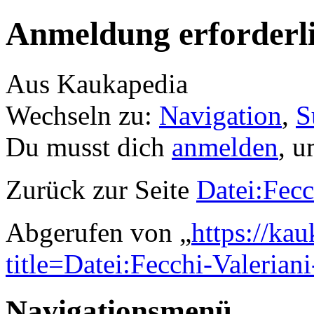
Anmeldung erforderl
Aus Kaukapedia
Wechseln zu:
Navigation
,
S
Du musst dich
anmelden
, u
Zurück zur Seite
Datei:Fecc
Abgerufen von „
https://ka
title=Datei:Fecchi-Valerian
Navigationsmenü