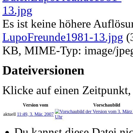
Es ist keine höhere Auflös
LupoFreunde1981-13.jpg
‎
(
KB, MIME-Typ:
image/jpe
Dateiversionen
Klicke auf einen Zeitpunkt,
Version vom
Vorschaubild
aktuell
11:49, 3. Mär. 2007
Du kannst diese Datei ni