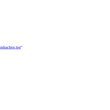
undsachen.jpg
“