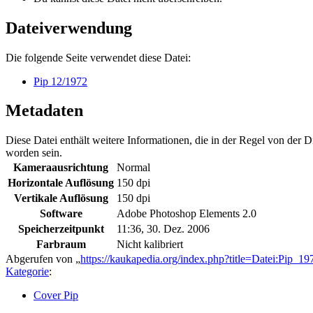
Dateiverwendung
Die folgende Seite verwendet diese Datei:
Pip 12/1972
Metadaten
Diese Datei enthält weitere Informationen, die in der Regel von der
worden sein.
Kameraausrichtung
Normal
Horizontale Auflösung
150 dpi
Vertikale Auflösung
150 dpi
Software
Adobe Photoshop Elements 2.0
Speicherzeitpunkt
11:36, 30. Dez. 2006
Farbraum
Nicht kalibriert
Abgerufen von „
https://kaukapedia.org/index.php?title=Datei:Pip_
Kategorie
:
Cover Pip