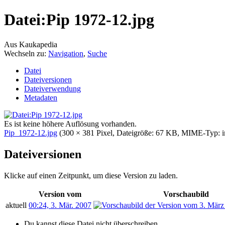
Datei:Pip 1972-12.jpg
Aus Kaukapedia
Wechseln zu:
Navigation
,
Suche
Datei
Dateiversionen
Dateiverwendung
Metadaten
Es ist keine höhere Auflösung vorhanden.
Pip_1972-12.jpg
‎
(300 × 381 Pixel, Dateigröße: 67 KB, MIME-Typ:
Dateiversionen
Klicke auf einen Zeitpunkt, um diese Version zu laden.
Version vom
Vorschaubild
aktuell
00:24, 3. Mär. 2007
Du kannst diese Datei nicht überschreiben.