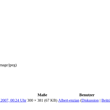
image/jpeg
)
Maße
Benutzer
300 × 381
(67 KB)
Albert-enzian
(
Diskussion
|
Beitr