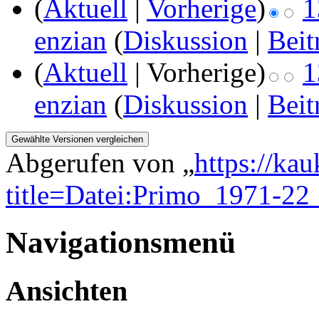
(
Aktuell
|
Vorherige
)
1
enzian
(
Diskussion
|
Beit
(
Aktuell
| Vorherige)
1
enzian
(
Diskussion
|
Beit
Abgerufen von „
https://ka
title=Datei:Primo_1971-2
Navigationsmenü
Ansichten