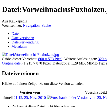
Datei:VorweihnachtsFuxholzen.
Aus Kaukapedia
Wechseln zu:
Navigation
,
Suche
Datei
Dateiversionen
Dateiverwendung
Metadaten
Größe dieser Vorschau:
800 × 573 Pixel
.
Weitere Auflösungen:
320 ×
Originaldatei
‎
(1.215 × 870 Pixel, Dateigröße: 1,29 MB, MIME-Typ:
Dateiversionen
Klicke auf einen Zeitpunkt, um diese Version zu laden.
Version vom
Vorschaubild
aktuell
21:15, 25. Nov. 2010
Du kannst diese Datei nicht überschreiben.