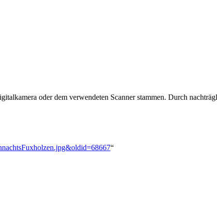
 Digitalkamera oder dem verwendeten Scanner stammen. Durch nachträgli
eihnachtsFuxholzen.jpg&oldid=68667
“