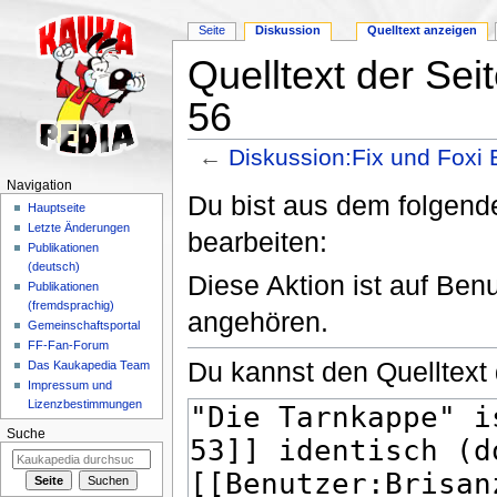
Seite
Diskussion
Quelltext anzeigen
Quelltext der Sei
56
←
Diskussion:Fix und Foxi 
Wechseln zu:
Navigation
,
Suche
Navigation
Du bist aus dem folgende
Hauptseite
Letzte Änderungen
bearbeiten:
Publikationen
(deutsch)
Diese Aktion ist auf Ben
Publikationen
(fremdsprachig)
angehören.
Gemeinschaftsportal
FF-Fan-Forum
Du kannst den Quelltext 
Das Kaukapedia Team
Impressum und
Lizenzbestimmungen
Suche