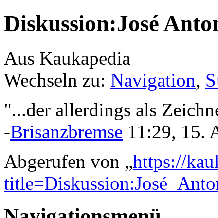
Diskussion:José Anto
Aus Kaukapedia
Wechseln zu:
Navigation
,
S
"...der allerdings als Zeichn
-
Brisanzbremse
11:29, 15. 
Abgerufen von „
https://ka
title=Diskussion:José_An
Navigationsmenü