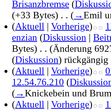
Brisanzbremse
(
Diskussi
(+33 Bytes)
‎
. .
(
→
Emil u
(
Aktuell
|
Vorherige
)
1
enzian
(
Diskussion
|
Beit
Bytes)
‎
. .
(Änderung 692
(
Diskussion
) rückgängig
(
Aktuell
|
Vorherige
)
0
12.54.76.210
(
Diskussio
(
→
Knickebein und Bru
(
Aktuell
|
Vorherige
)
1