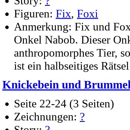
Story:
?
Figuren:
Fix
,
Foxi
Anmerkung: Fix und Foxi
Onkel Nabob. Dieser Onke
anthropomorphes Tier, s
ist ein halbseitiges Rätsel
Knickebein und Brumme
Seite 22-24 (3 Seiten)
Zeichnungen:
?
Story:
?