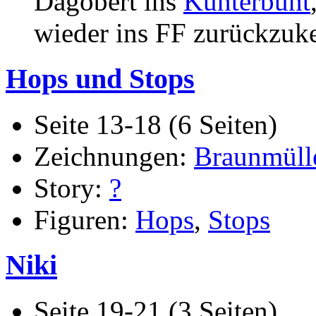
Dagobert ins
Kunterbunt
wieder ins FF zurückzuk
Hops und Stops
Seite 13-18 (6 Seiten)
Zeichnungen:
Braunmüll
Story:
?
Figuren:
Hops
,
Stops
Niki
Seite 19-21 (3 Seiten)