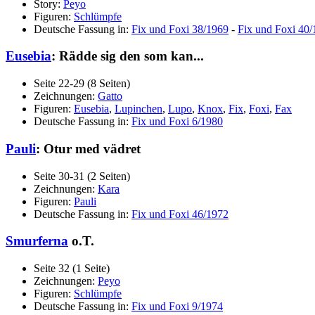
Story:
Peyo
Figuren:
Schlümpfe
Deutsche Fassung in:
Fix und Foxi 38/1969
-
Fix und Foxi 40
Eusebia
: Rädde sig den som kan...
Seite 22-29 (8 Seiten)
Zeichnungen:
Gatto
Figuren:
Eusebia
,
Lupinchen
,
Lupo
,
Knox
,
Fix
,
Foxi
,
Fax
Deutsche Fassung in:
Fix und Foxi 6/1980
Pauli
: Otur med vädret
Seite 30-31 (2 Seiten)
Zeichnungen:
Kara
Figuren:
Pauli
Deutsche Fassung in:
Fix und Foxi 46/1972
Smurferna
o.T.
Seite 32 (1 Seite)
Zeichnungen:
Peyo
Figuren:
Schlümpfe
Deutsche Fassung in:
Fix und Foxi 9/1974