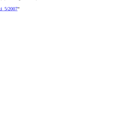
xi_5/2007
“