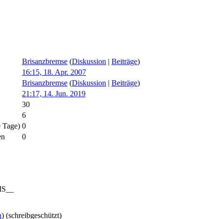
Brisanzbremse
(
Diskussion
|
Beiträge
)
16:15, 18. Apr. 2007
Brisanzbremse
(
Diskussion
|
Beiträge
)
21:17, 14. Jun. 2019
30
6
0 Tage)
0
en
0
S__
n
) (schreibgeschützt)