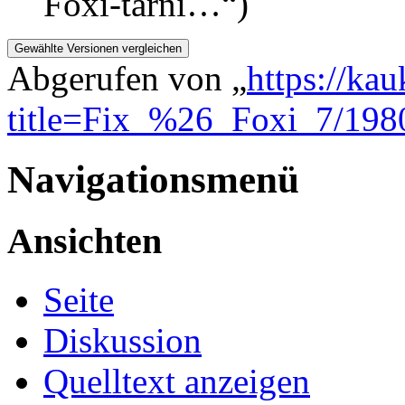
Foxi-tärni…“)
Abgerufen von „
https://ka
title=Fix_%26_Foxi_7/198
Navigationsmenü
Ansichten
Seite
Diskussion
Quelltext anzeigen