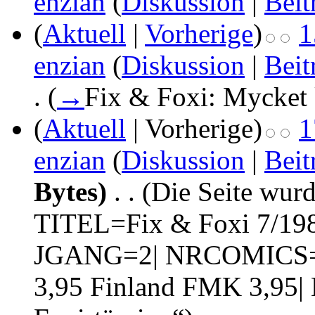
enzian
(
Diskussion
|
Beit
(
Aktuell
|
Vorherige
)
1
enzian
(
Diskussion
|
Beit
.
(
→
Fix & Foxi: Mycket k
(
Aktuell
| Vorherige)
1
enzian
(
Diskussion
|
Beit
Bytes)
‎
. .
(Die Seite wurd
TITEL=Fix & Foxi 7/19
JGANG=2| NRCOMICS=
3,95 Finland FMK 3,95| B