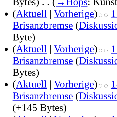
Bytes)
‎
. .
(
→
Hops
: Küns
(
Aktuell
|
Vorherige
)
1
Brisanzbremse
(
Diskussi
Byte)
(
Aktuell
|
Vorherige
)
1
Brisanzbremse
(
Diskussi
Bytes)
(
Aktuell
|
Vorherige
)
1
Brisanzbremse
(
Diskussi
(+145 Bytes)