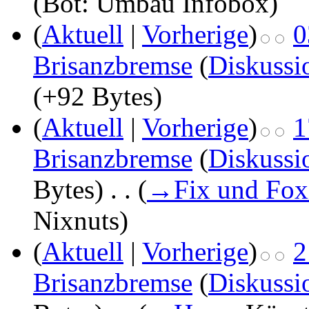
(Bot: Umbau Infobox)
(
Aktuell
|
Vorherige
)
0
Brisanzbremse
(
Diskussi
(+92 Bytes)
(
Aktuell
|
Vorherige
)
1
Brisanzbremse
(
Diskussi
Bytes)
‎
. .
(
→
Fix und Fox
Nixnuts
)
(
Aktuell
|
Vorherige
)
2
Brisanzbremse
(
Diskussi