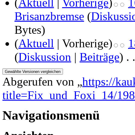
(
Aktuell
|
Vorherige
)
1
Brisanzbremse
(
Diskussi
Bytes)
(
Aktuell
| Vorherige)
1
(
Diskussion
|
Beiträge
)
‎
. 
Abgerufen von „
https://ka
title=Fix_und_Foxi_14/19
Navigationsmenü