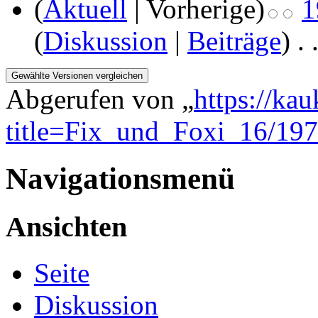
(
Aktuell
| Vorherige)
1
(
Diskussion
|
Beiträge
)
‎
. 
Abgerufen von „
https://ka
title=Fix_und_Foxi_16/19
Navigationsmenü
Ansichten
Seite
Diskussion