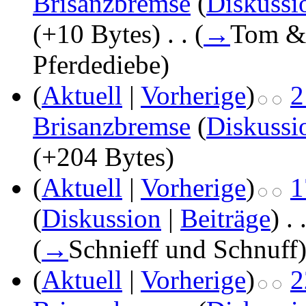
Brisanzbremse
(
Diskussi
(+10 Bytes)
‎
. .
(
→
Tom & 
Pferdediebe
)
(
Aktuell
|
Vorherige
)
2
Brisanzbremse
(
Diskussi
(+204 Bytes)
(
Aktuell
|
Vorherige
)
1
(
Diskussion
|
Beiträge
)
‎
. 
(
→
Schnieff und Schnuff
(
Aktuell
|
Vorherige
)
2