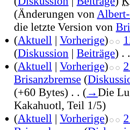
(
Diskussion
|
Beiträge
)
‎
K
(Änderungen von
Albert
die letzte Version von
Br
(
Aktuell
|
Vorherige
)
1
(
Diskussion
|
Beiträge
)
‎
. 
(
Aktuell
|
Vorherige
)
2
Brisanzbremse
(
Diskussi
(+60 Bytes)
‎
. .
(
→
Die Lu
Kakahuotl, Teil 1/5
)
(
Aktuell
|
Vorherige
)
2