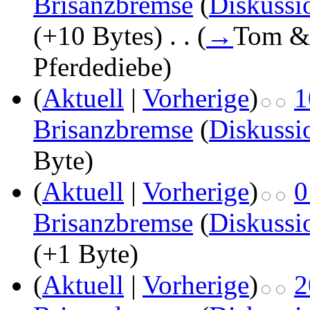
Brisanzbremse
(
Diskussi
(+10 Bytes)
‎
. .
(
→
Tom & 
Pferdediebe
)
(
Aktuell
|
Vorherige
)
1
Brisanzbremse
(
Diskussi
Byte)
(
Aktuell
|
Vorherige
)
0
Brisanzbremse
(
Diskussi
(+1 Byte)
(
Aktuell
|
Vorherige
)
2