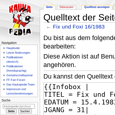
Seite
Diskussion
Quelltext anzeigen
Quelltext der Sei
←
Fix und Foxi 16/1983
Wechseln zu:
Navigation
,
Suche
Du bist aus dem folgende
Navigation
bearbeiten:
Hauptseite
Letzte Änderungen
Diese Aktion ist auf Ben
Publikationen
(deutsch)
angehören.
Publikationen
(fremdsprachig)
Du kannst den Quelltext 
Gemeinschaftsportal
FF-Fan-Forum
Das Kaukapedia Team
Impressum und
Lizenzbestimmungen
Suche