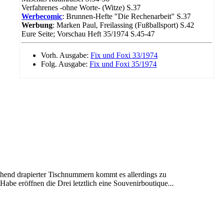
Verfahrenes -ohne Worte- (Witze) S.37
Werbecomic
: Brunnen-Hefte "Die Rechenarbeit" S.37
Werbung
: Marken Paul, Freilassing (Fußballsport) S.42
Eure Seite; Vorschau Heft 35/1974 S.45-47
Vorh. Ausgabe:
Fix und Foxi 33/1974
Folg. Ausgabe:
Fix und Foxi 35/1974
hend drapierter Tischnummern kommt es allerdings zu
abe eröffnen die Drei letztlich eine Souvenirboutique...