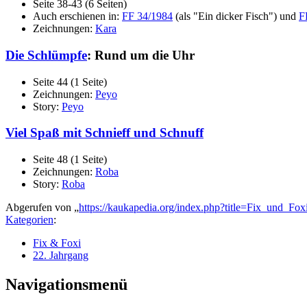
Seite 38-43 (6 Seiten)
Auch erschienen in:
FF 34/1984
(als "Ein dicker Fisch") und
F
Zeichnungen:
Kara
Die Schlümpfe
: Rund um die Uhr
Seite 44 (1 Seite)
Zeichnungen:
Peyo
Story:
Peyo
Viel Spaß mit Schnieff und Schnuff
Seite 48 (1 Seite)
Zeichnungen:
Roba
Story:
Roba
Abgerufen von „
https://kaukapedia.org/index.php?title=Fix_und_F
Kategorien
:
Fix & Foxi
22. Jahrgang
Navigationsmenü