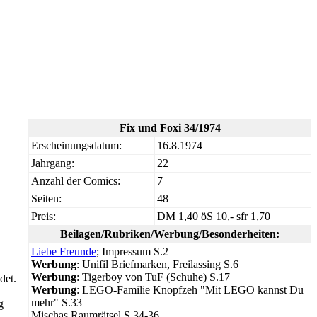
Fix und Foxi 34/1974
Erscheinungsdatum:
16.8.1974
Jahrgang:
22
Anzahl der Comics:
7
Seiten:
48
Preis:
DM 1,40 öS 10,- sfr 1,70
Beilagen/Rubriken/Werbung/Besonderheiten:
Liebe Freunde
; Impressum S.2
Werbung
: Unifil Briefmarken, Freilassing S.6
Werbung
: Tigerboy von TuF (Schuhe) S.17
det.
Werbung
: LEGO-Familie Knopfzeh "Mit LEGO kannst Du
mehr" S.33
g
Mischas Raumrätsel S.34-36