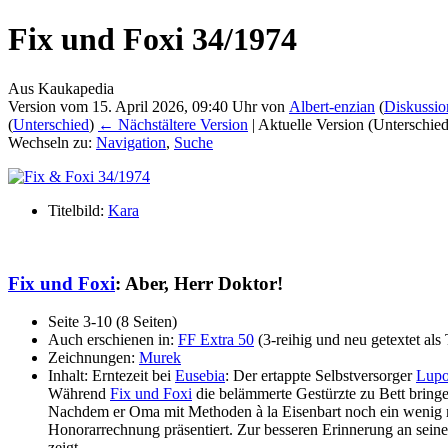
Fix und Foxi 34/1974
Aus Kaukapedia
Version vom 15. April 2026, 09:40 Uhr von
Albert-enzian
(
Diskussio
(
Unterschied
)
← Nächstältere Version
| Aktuelle Version (Unterschie
Wechseln zu:
Navigation
,
Suche
Titelbild:
Kara
Fix und Foxi
: Aber, Herr Doktor!
Seite 3-10 (8 Seiten)
Auch erschienen in:
FF Extra 50
(3-reihig und neu getextet als
Zeichnungen:
Murek
Inhalt: Erntezeit bei
Eusebia
: Der ertappte Selbstversorger
Lup
Während
Fix und Foxi
die belämmerte Gestürzte zu Bett bringen,
Nachdem er Oma mit Methoden à la Eisenbart noch ein wenig mehr 
Honorarrechnung präsentiert. Zur besseren Erinnerung an sein
zeigt.