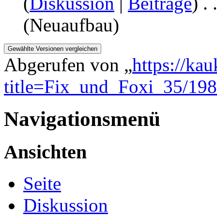
(
Diskussion
|
Beiträge
)
‎
. 
(Neuaufbau)
Abgerufen von „
https://ka
title=Fix_und_Foxi_35/19
Navigationsmenü
Ansichten
Seite
Diskussion