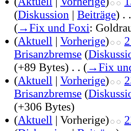
(
Aktuell
|
Vorherige
)
1
(
Diskussion
|
Beiträge
)
‎
. 
(
→
Fix und Foxi
: Goldra
(
Aktuell
|
Vorherige
)
2
Brisanzbremse
(
Diskussi
(+89 Bytes)
‎
. .
(
→
Fix un
(
Aktuell
|
Vorherige
)
2
Brisanzbremse
(
Diskussi
(+306 Bytes)
(
Aktuell
| Vorherige)
2