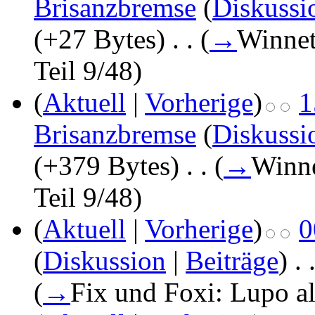
Brisanzbremse
(
Diskussi
(+27 Bytes)
‎
. .
(
→
Winnet
Teil 9/48
)
(
Aktuell
|
Vorherige
)
1
Brisanzbremse
(
Diskussi
(+379 Bytes)
‎
. .
(
→
Winne
Teil 9/48
)
(
Aktuell
|
Vorherige
)
0
(
Diskussion
|
Beiträge
)
‎
. 
(
→
Fix und Foxi: Lupo al