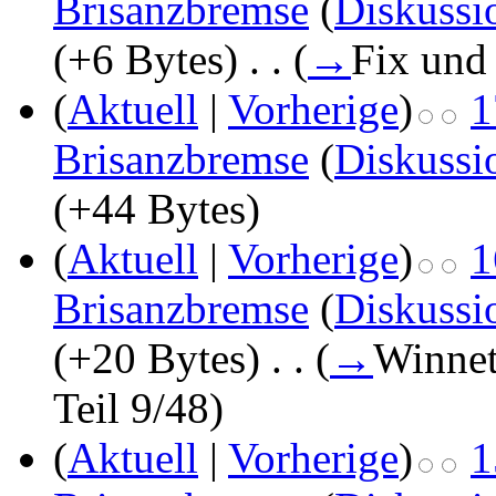
Brisanzbremse
(
Diskussi
(+6 Bytes)
‎
. .
(
→
Fix und
(
Aktuell
|
Vorherige
)
1
Brisanzbremse
(
Diskussi
(+44 Bytes)
(
Aktuell
|
Vorherige
)
1
Brisanzbremse
(
Diskussi
(+20 Bytes)
‎
. .
(
→
Winnet
Teil 9/48
)
(
Aktuell
|
Vorherige
)
1