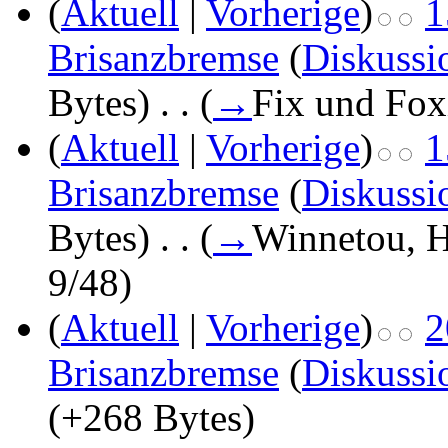
(
Aktuell
|
Vorherige
)
1
Brisanzbremse
(
Diskussi
Bytes)
‎
. .
(
→
Fix und Fox
(
Aktuell
|
Vorherige
)
1
Brisanzbremse
(
Diskussi
Bytes)
‎
. .
(
→
Winnetou, H
9/48
)
(
Aktuell
|
Vorherige
)
2
Brisanzbremse
(
Diskussi
(+268 Bytes)