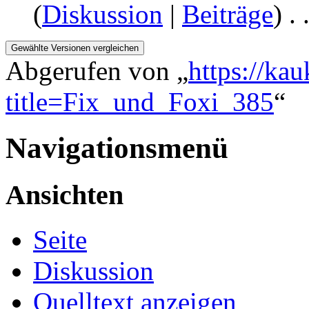
(
Diskussion
|
Beiträge
)
‎
. 
Abgerufen von „
https://ka
title=Fix_und_Foxi_385
“
Navigationsmenü
Ansichten
Seite
Diskussion
Quelltext anzeigen