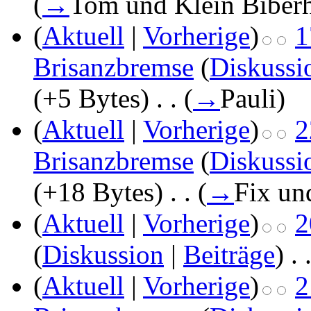
(
→
Tom und Klein Biber
(
Aktuell
|
Vorherige
)
1
Brisanzbremse
(
Diskussi
(+5 Bytes)
‎
. .
(
→
Pauli
)
(
Aktuell
|
Vorherige
)
2
Brisanzbremse
(
Diskussi
(+18 Bytes)
‎
. .
(
→
Fix un
(
Aktuell
|
Vorherige
)
2
(
Diskussion
|
Beiträge
)
‎
. 
(
Aktuell
|
Vorherige
)
2