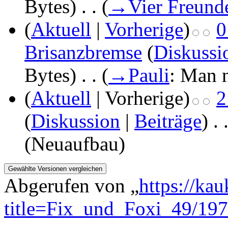
Bytes)
‎
. .
(
→
Vier Freund
(
Aktuell
|
Vorherige
)
0
Brisanzbremse
(
Diskussi
Bytes)
‎
. .
(
→
Pauli
: Man 
(
Aktuell
| Vorherige)
2
(
Diskussion
|
Beiträge
)
‎
. 
(Neuaufbau)
Abgerufen von „
https://ka
title=Fix_und_Foxi_49/19