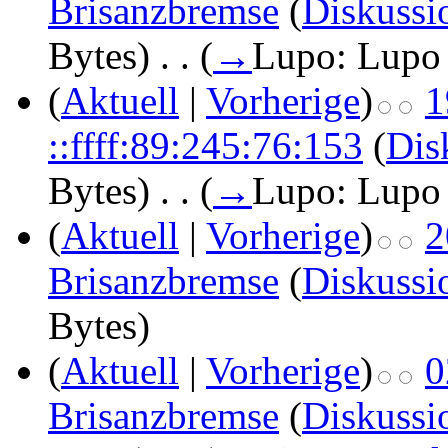
Brisanzbremse
(
Diskussi
Bytes)
‎
. .
(
→
Lupo: Lupo
(
Aktuell
|
Vorherige
)
1
::ffff:89:245:76:153
(
Dis
Bytes)
‎
. .
(
→
Lupo: Lupo
(
Aktuell
|
Vorherige
)
2
Brisanzbremse
(
Diskussi
Bytes)
(
Aktuell
|
Vorherige
)
0
Brisanzbremse
(
Diskussi