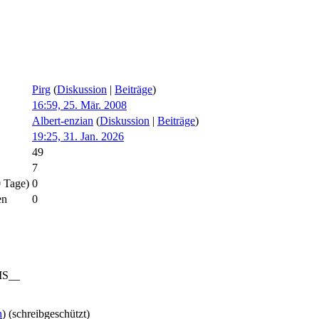
Pirg
(
Diskussion
|
Beiträge
)
16:59, 25. Mär. 2008
Albert-enzian
(
Diskussion
|
Beiträge
)
19:25, 31. Jan. 2026
49
7
0 Tage)
0
en
0
S__
n
) (schreibgeschützt)