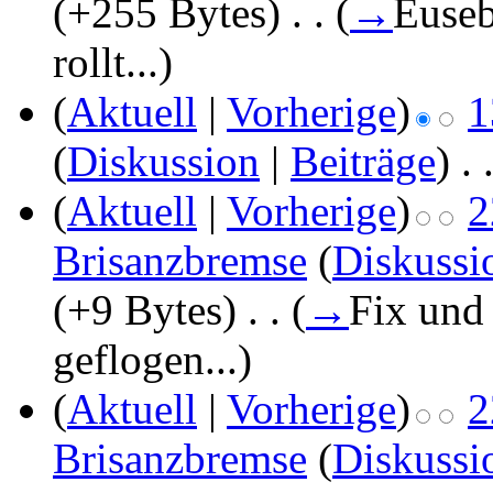
(+255 Bytes)
‎
. .
(
→
Euseb
rollt...
)
(
Aktuell
|
Vorherige
)
1
(
Diskussion
|
Beiträge
)
‎
. 
(
Aktuell
|
Vorherige
)
2
Brisanzbremse
(
Diskussi
(+9 Bytes)
‎
. .
(
→
Fix und
geflogen...
)
(
Aktuell
|
Vorherige
)
2
Brisanzbremse
(
Diskussi