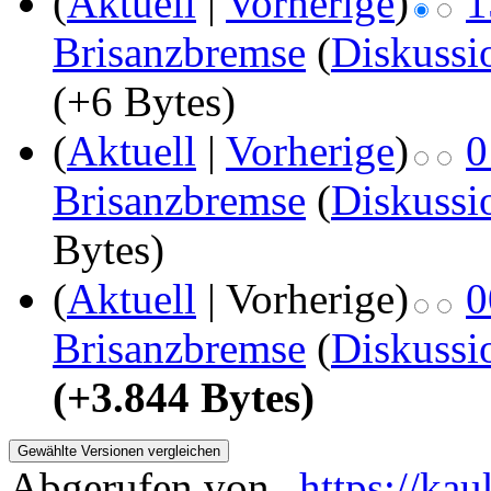
(
Aktuell
|
Vorherige
)
1
Brisanzbremse
(
Diskussi
(+6 Bytes)
(
Aktuell
|
Vorherige
)
0
Brisanzbremse
(
Diskussi
Bytes)
(
Aktuell
| Vorherige)
0
Brisanzbremse
(
Diskussi
(+3.844 Bytes)
Abgerufen von „
https://ka