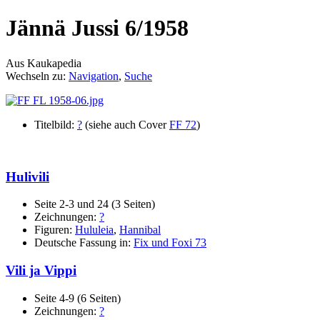
Jännä Jussi 6/1958
Aus Kaukapedia
Wechseln zu:
Navigation
,
Suche
Titelbild:
?
(siehe auch Cover
FF 72
)
Hulivili
Seite 2-3 und 24 (3 Seiten)
Zeichnungen:
?
Figuren:
Hululeia
,
Hannibal
Deutsche Fassung in:
Fix und Foxi 73
Vili ja Vippi
Seite 4-9 (6 Seiten)
Zeichnungen:
?