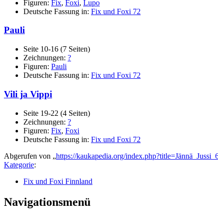
Figuren:
Fix
,
Foxi
,
Lupo
Deutsche Fassung in:
Fix und Foxi 72
Pauli
Seite 10-16 (7 Seiten)
Zeichnungen:
?
Figuren:
Pauli
Deutsche Fassung in:
Fix und Foxi 72
Vili ja Vippi
Seite 19-22 (4 Seiten)
Zeichnungen:
?
Figuren:
Fix
,
Foxi
Deutsche Fassung in:
Fix und Foxi 72
Abgerufen von „
https://kaukapedia.org/index.php?title=Jännä_Juss
Kategorie
:
Fix und Foxi Finnland
Navigationsmenü