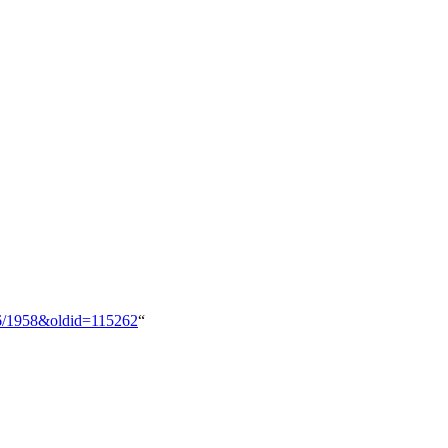
i_6/1958&oldid=115262
“