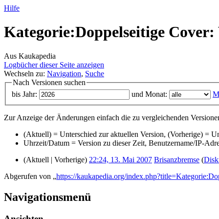
Hilfe
Kategorie:Doppelseitige Cover: 
Aus Kaukapedia
Logbücher dieser Seite anzeigen
Wechseln zu:
Navigation
,
Suche
Nach Versionen suchen
bis Jahr:
und Monat:
M
Zur Anzeige der Änderungen einfach die zu vergleichenden Versionen
(Aktuell) = Unterschied zur aktuellen Version, (Vorherige) = U
Uhrzeit/Datum = Version zu dieser Zeit, Benutzername/IP-Adr
(Aktuell | Vorherige)
22:24, 13. Mai 2007
‎
Brisanzbremse
(
Disk
Abgerufen von „
https://kaukapedia.org/index.php?title=Kategorie:D
Navigationsmenü
Ansichten