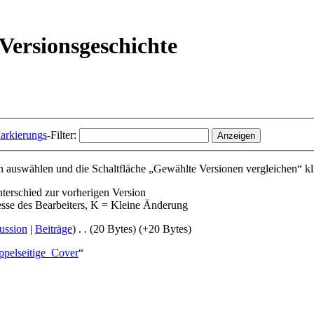
Versionsgeschichte
arkierungs
-Filter:
 auswählen und die Schaltfläche „Gewählte Versionen vergleichen“ kl
nterschied zur vorherigen Version
esse des Bearbeiters, K = Kleine Änderung
ussion
|
Beiträge
)
‎
. .
(20 Bytes)
(+20 Bytes)
oppelseitige_Cover
“