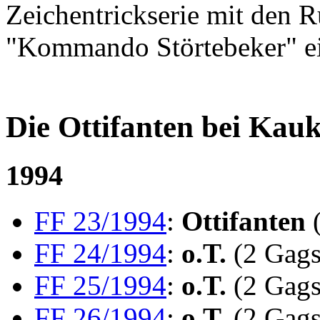
Zeichentrickserie mit den R
"Kommando Störtebeker" ei
Die Ottifanten bei Kau
1994
FF 23/1994
:
Ottifanten
(
FF 24/1994
:
o.T.
(2 Gags
FF 25/1994
:
o.T.
(2 Gags
FF 26/1994
:
o.T.
(2 Gags