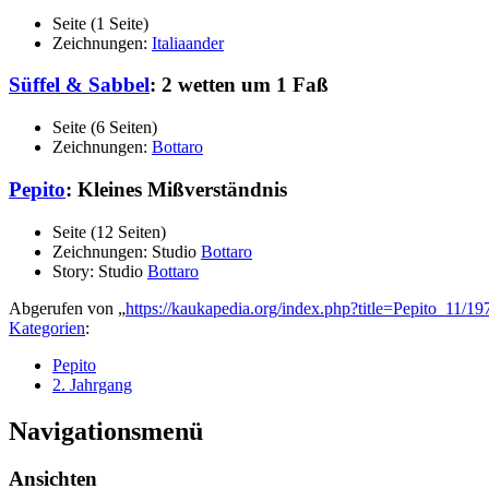
Seite (1 Seite)
Zeichnungen:
Italiaander
Süffel & Sabbel
: 2 wetten um 1 Faß
Seite (6 Seiten)
Zeichnungen:
Bottaro
Pepito
: Kleines Mißverständnis
Seite (12 Seiten)
Zeichnungen: Studio
Bottaro
Story: Studio
Bottaro
Abgerufen von „
https://kaukapedia.org/index.php?title=Pepito_11/
Kategorien
:
Pepito
2. Jahrgang
Navigationsmenü
Ansichten