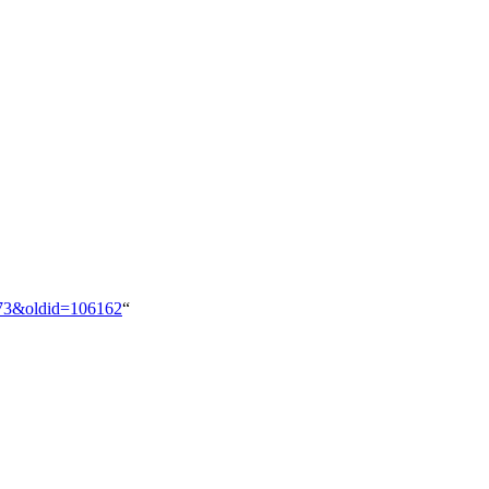
1973&oldid=106162
“