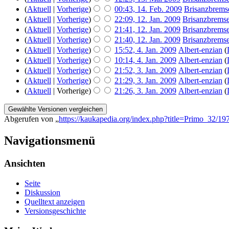
(
Aktuell
|
Vorherige
)
00:43, 14. Feb. 2009
‎
Brisanzbrems
(
Aktuell
|
Vorherige
)
22:09, 12. Jan. 2009
‎
Brisanzbrems
(
Aktuell
|
Vorherige
)
21:41, 12. Jan. 2009
‎
Brisanzbrems
(
Aktuell
|
Vorherige
)
21:40, 12. Jan. 2009
‎
Brisanzbrems
(
Aktuell
|
Vorherige
)
15:52, 4. Jan. 2009
‎
Albert-enzian
(
(
Aktuell
|
Vorherige
)
10:14, 4. Jan. 2009
‎
Albert-enzian
(
(
Aktuell
|
Vorherige
)
21:52, 3. Jan. 2009
‎
Albert-enzian
(
(
Aktuell
|
Vorherige
)
21:29, 3. Jan. 2009
‎
Albert-enzian
(
(
Aktuell
| Vorherige)
21:26, 3. Jan. 2009
‎
Albert-enzian
(
Abgerufen von „
https://kaukapedia.org/index.php?title=Primo_32/19
Navigationsmenü
Ansichten
Seite
Diskussion
Quelltext anzeigen
Versionsgeschichte