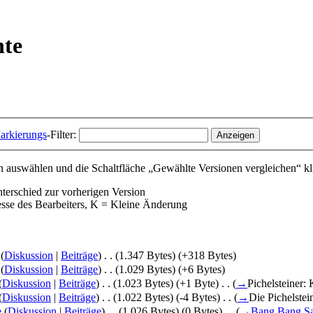
hte
arkierungs
-Filter:
 auswählen und die Schaltfläche „Gewählte Versionen vergleichen“ kl
nterschied zur vorherigen Version
esse des Bearbeiters, K = Kleine Änderung
(
Diskussion
|
Beiträge
)
‎
. .
(1.347 Bytes)
(+318 Bytes)
(
Diskussion
|
Beiträge
)
‎
. .
(1.029 Bytes)
(+6 Bytes)
(
Diskussion
|
Beiträge
)
‎
. .
(1.023 Bytes)
(+1 Byte)
‎
. .
(
→
Pichelsteiner
(
Diskussion
|
Beiträge
)
‎
. .
(1.022 Bytes)
(-4 Bytes)
‎
. .
(
→
Die Pichelste
e
(
Diskussion
|
Beiträge
)
‎
. .
(1.026 Bytes)
(0 Bytes)
‎
. .
(
→
Bang Bang S