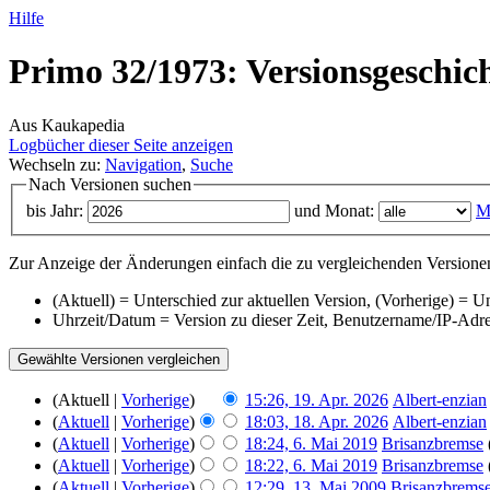
Hilfe
Primo 32/1973: Versionsgeschic
Aus Kaukapedia
Logbücher dieser Seite anzeigen
Wechseln zu:
Navigation
,
Suche
Nach Versionen suchen
bis Jahr:
und Monat:
M
Zur Anzeige der Änderungen einfach die zu vergleichenden Versionen
(Aktuell) = Unterschied zur aktuellen Version, (Vorherige) = U
Uhrzeit/Datum = Version zu dieser Zeit, Benutzername/IP-Adr
(Aktuell |
Vorherige
)
15:26, 19. Apr. 2026
‎
Albert-enzian
(
Aktuell
|
Vorherige
)
18:03, 18. Apr. 2026
‎
Albert-enzian
(
Aktuell
|
Vorherige
)
18:24, 6. Mai 2019
‎
Brisanzbremse
(
Aktuell
|
Vorherige
)
18:22, 6. Mai 2019
‎
Brisanzbremse
(
Aktuell
|
Vorherige
)
12:29, 13. Mai 2009
‎
Brisanzbrems