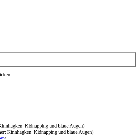
icken.
: Kinnhagken, Kidnapping und blaue Augen
)
iner: Kinnhagken, Kidnapping und blaue Augen
)
am
)