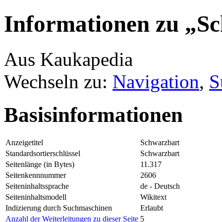
Informationen zu „S
Aus Kaukapedia
Wechseln zu:
Navigation
,
S
Basisinformationen
Anzeigetitel
Schwarzbart
Standardsortierschlüssel
Schwarzbart
Seitenlänge (in Bytes)
11.317
Seitenkennnummer
2606
Seiteninhaltssprache
de - Deutsch
Seiteninhaltsmodell
Wikitext
Indizierung durch Suchmaschinen
Erlaubt
Anzahl der Weiterleitungen zu dieser Seite
5