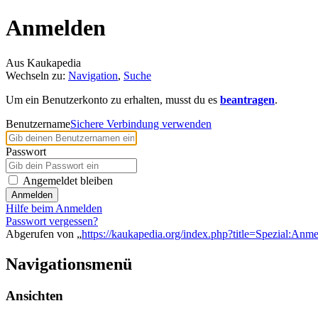
Anmelden
Aus Kaukapedia
Wechseln zu:
Navigation
,
Suche
Um ein Benutzerkonto zu erhalten, musst du es
beantragen
.
Benutzername
Sichere Verbindung verwenden
Passwort
Angemeldet bleiben
Anmelden
Hilfe beim Anmelden
Passwort vergessen?
Abgerufen von „
https://kaukapedia.org/index.php?title=Spezial:Anm
Navigationsmenü
Ansichten