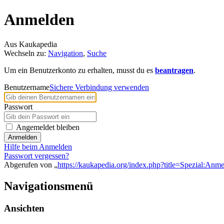
Anmelden
Aus Kaukapedia
Wechseln zu:
Navigation
,
Suche
Um ein Benutzerkonto zu erhalten, musst du es
beantragen
.
Benutzername
Sichere Verbindung verwenden
Passwort
Angemeldet bleiben
Anmelden
Hilfe beim Anmelden
Passwort vergessen?
Abgerufen von „
https://kaukapedia.org/index.php?title=Spezial:Anm
Navigationsmenü
Ansichten