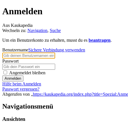
Anmelden
Aus Kaukapedia
Wechseln zu:
Navigation
,
Suche
Um ein Benutzerkonto zu erhalten, musst du es
beantragen
.
Benutzername
Sichere Verbindung verwenden
Passwort
Angemeldet bleiben
Anmelden
Hilfe beim Anmelden
Passwort vergessen?
Abgerufen von „
https://kaukapedia.org/index.php?title=Spezial:Anm
Navigationsmenü
Ansichten