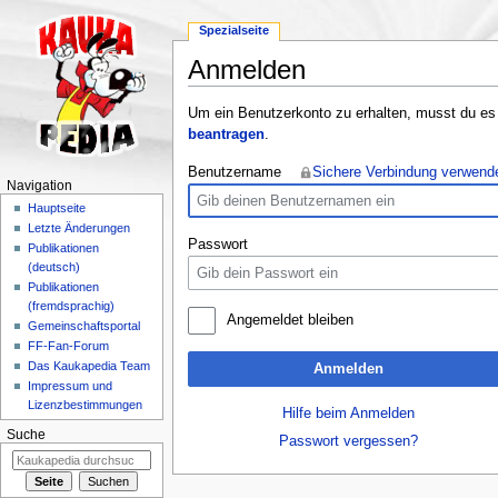
Spezialseite
Anmelden
Wechseln zu:
Navigation
,
Suche
Um ein Benutzerkonto zu erhalten, musst du es
beantragen
.
Benutzername
Sichere Verbindung verwend
Navigation
Hauptseite
Letzte Änderungen
Passwort
Publikationen
(deutsch)
Publikationen
(fremdsprachig)
Angemeldet bleiben
Gemeinschaftsportal
FF-Fan-Forum
Das Kaukapedia Team
Anmelden
Impressum und
Lizenzbestimmungen
Hilfe beim Anmelden
Suche
Passwort vergessen?